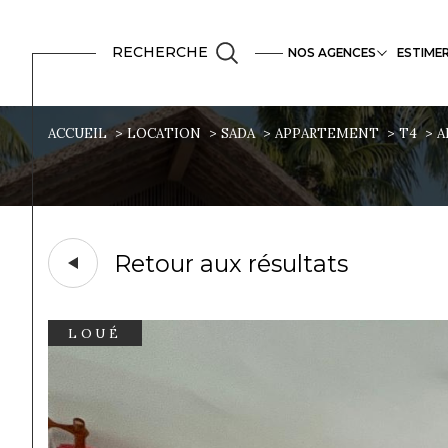
Mayotte
Biens vendus
Vente
RECHERCHE
NOS AGENCES
ESTIME
ACCUEIL
LOCATION
SADA
APPARTEMENT
T4
A
Retour aux résultats
LOUÉ