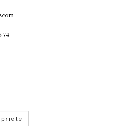
y.com
8 74 
priété