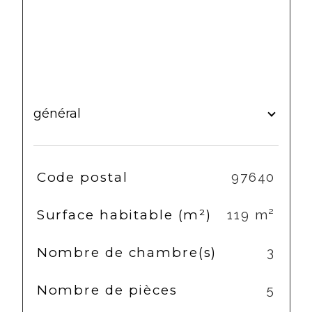
général
TRAD_SIROCCO_Caracteristique
Valeurs
Code postal
97640
Surface habitable (m²)
119 m²
Nombre de chambre(s)
3
Nombre de pièces
5