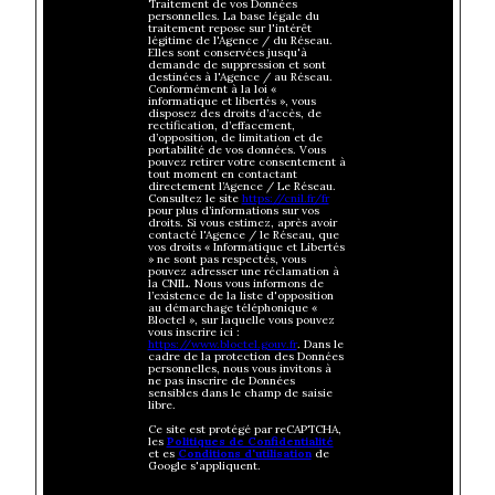
Traitement de vos Données
personnelles. La base légale du
traitement repose sur l'intérêt
légitime de l'Agence / du Réseau.
Elles sont conservées jusqu'à
demande de suppression et sont
destinées à l'Agence / au Réseau.
Conformément à la loi «
informatique et libertés », vous
disposez des droits d’accès, de
rectification, d’effacement,
d’opposition, de limitation et de
portabilité de vos données. Vous
pouvez retirer votre consentement à
tout moment en contactant
directement l’Agence / Le Réseau.
Consultez le site
https://cnil.fr/fr
pour plus d’informations sur vos
droits. Si vous estimez, après avoir
contacté l'Agence / le Réseau, que
vos droits « Informatique et Libertés
» ne sont pas respectés, vous
pouvez adresser une réclamation à
la CNIL. Nous vous informons de
l’existence de la liste d'opposition
au démarchage téléphonique «
Bloctel », sur laquelle vous pouvez
vous inscrire ici :
https://www.bloctel.gouv.fr
. Dans le
cadre de la protection des Données
personnelles, nous vous invitons à
ne pas inscrire de Données
sensibles dans le champ de saisie
libre.
Ce site est protégé par reCAPTCHA,
les
Politiques de Confidentialité
et es
Conditions d'utilisation
de
Google s'appliquent.