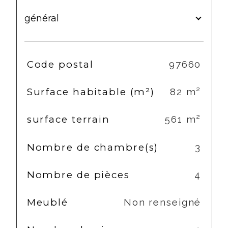
général
TRAD_SIROCCO_Caracteristique
Valeurs
Code postal
97660
Surface habitable (m²)
82 m²
surface terrain
561 m²
Nombre de chambre(s)
3
Nombre de pièces
4
Meublé
Non renseigné