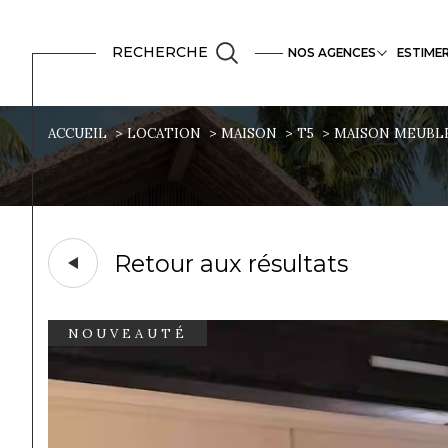
RECHERCHE
NOS AGENCES
ESTIME
Mayotte
Biens vendus
Vente
ACCUEIL
LOCATION
MAISON
T5
MAISON MEUBLEE
Retour aux résultats
NOUVEAUTÉ