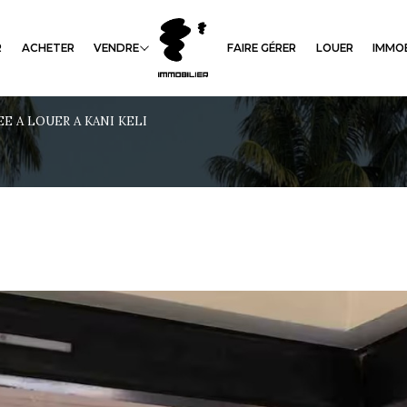
R
ACHETER
VENDRE
FAIRE GÉRER
LOUER
IMMOB
Madagascar
Location
 A LOUER A KANI KELI