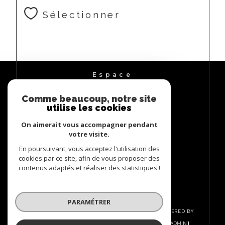
Sélectionner
Espace
PROPRIÉTAIRE
Comme beaucoup, notre site
Se connecter
utilise les cookies
On aimerait vous accompagner pendant
votre visite.
En poursuivant, vous acceptez l'utilisation des
cookies par ce site, afin de vous proposer des
contenus adaptés et réaliser des statistiques !
PARAMÉTRER
© 2026 | TOUS DROITS RÉSERVÉS | TRADUCTION POWERED BY
GOOGLE |
NOS HONORAIRES
PLAN DU SITE
MENTIONS LÉGALES
ADMIN