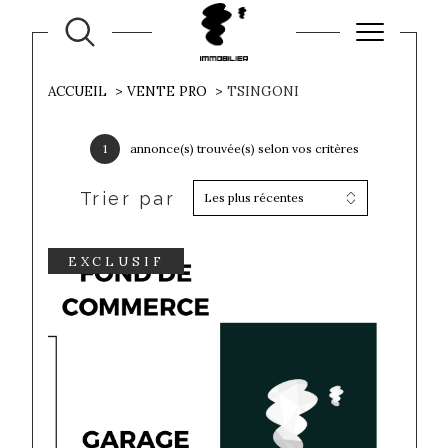
ACCUEIL
VENTE PRO
TSINGONI
1
annonce(s) trouvée(s) selon vos critères
Trier par
Les plus récentes
EXCLUSIF