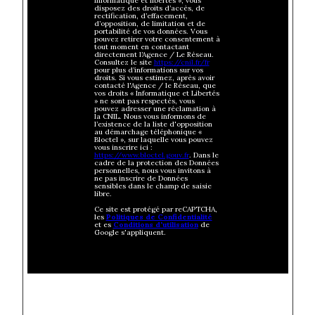
informatique et libertés », vous
disposez des droits d’accès, de
rectification, d’effacement,
d’opposition, de limitation et de
portabilité de vos données. Vous
pouvez retirer votre consentement à
tout moment en contactant
directement l’Agence / Le Réseau.
Consultez le site
https://cnil.fr/fr
pour plus d’informations sur vos
droits. Si vous estimez, après avoir
contacté l'Agence / le Réseau, que
vos droits « Informatique et Libertés
» ne sont pas respectés, vous
pouvez adresser une réclamation à
la CNIL. Nous vous informons de
l’existence de la liste d'opposition
au démarchage téléphonique «
Bloctel », sur laquelle vous pouvez
vous inscrire ici :
https://www.bloctel.gouv.fr
. Dans le
cadre de la protection des Données
personnelles, nous vous invitons à
ne pas inscrire de Données
sensibles dans le champ de saisie
libre.
Ce site est protégé par reCAPTCHA,
les
Politiques de Confidentialité
et es
Conditions d'utilisation
de
Google s'appliquent.