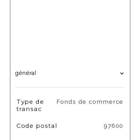
général
TRAD_SIROCCO_Caracteristique
Valeurs
Type de
Fonds de commerce
transac
Code postal
97600