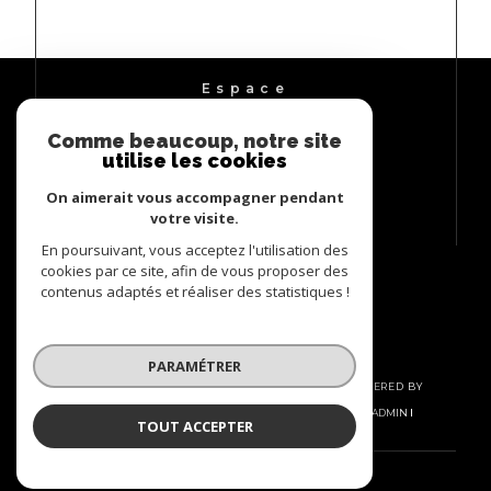
Espace
PROPRIÉTAIRE
Comme beaucoup, notre site
Se connecter
utilise les cookies
On aimerait vous accompagner pendant
votre visite.
En poursuivant, vous acceptez l'utilisation des
cookies par ce site, afin de vous proposer des
contenus adaptés et réaliser des statistiques !
PARAMÉTRER
© 2026 | TOUS DROITS RÉSERVÉS | TRADUCTION POWERED BY
GOOGLE |
NOS HONORAIRES
PLAN DU SITE
MENTIONS LÉGALES
ADMIN
TOUT ACCEPTER
NOS LIENS
POLITIQUE RGPD
COOKIES