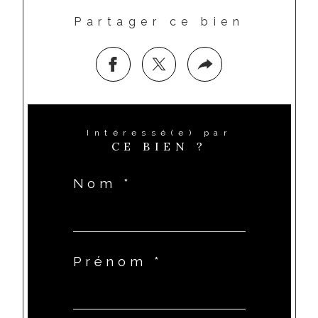
Partager ce bien
Intéressé(e) par
CE BIEN ?
Nom *
Prénom *